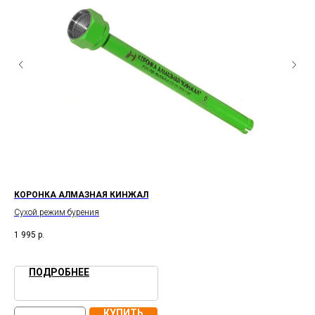
КОРОНКА АЛМАЗНАЯ КИНЖАЛ
Алм
гл
Сухой режим бурения
1 995
р.
2 6
ПОДРОБНЕЕ
КУПИТЬ