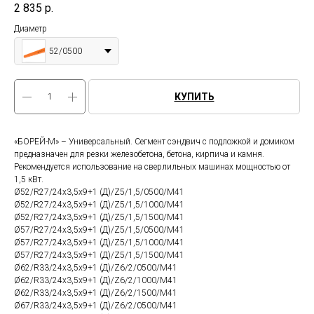
2 835
р.
Диаметр
52/0500
КУПИТЬ
«БОРЕЙ-М» – Универсальный. Сегмент сэндвич с подложкой и домиком
предназначен для резки железобетона, бетона, кирпича и камня.
Рекомендуется использование на сверлильных машинах мощностью от
1,5 кВт.
Ø52/R27/24х3,5х9+1 (Д)/Z5/1,5/0500/М41
Ø52/R27/24х3,5х9+1 (Д)/Z5/1,5/1000/М41
Ø52/R27/24х3,5х9+1 (Д)/Z5/1,5/1500/М41
Ø57/R27/24х3,5х9+1 (Д)/Z5/1,5/0500/М41
Ø57/R27/24х3,5х9+1 (Д)/Z5/1,5/1000/М41
Ø57/R27/24х3,5х9+1 (Д)/Z5/1,5/1500/М41
Ø62/R33/24х3,5х9+1 (Д)/Z6/2/0500/М41
Ø62/R33/24х3,5х9+1 (Д)/Z6/2/1000/М41
Ø62/R33/24х3,5х9+1 (Д)/Z6/2/1500/М41
Ø67/R33/24х3,5х9+1 (Д)/Z6/2/0500/М41