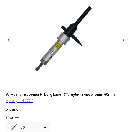
Алмазная коронка Hilberg Laser 3T, глубина сверления 60mm
Алм
гл
Артикул:
HM220
Арт
2 600
р.
2 6
Диаметр
Ди
20