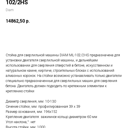
102/2HS
Diam
14862,50
р.
Купить
Стойка для сверлильной машины DIAM ML-102/2HS предназначена для
установки двигателя сверлильной машины, и дальнейшем
использовании для сверления отверстий в бетоне, искусственном и
натуральном камне, кирпиче, строительных блоках с использований
алмазных коронок. На стойки возможно устанавливать только двигатели
специально предназначенные для сверлильных машин для сверления
бетона. Двигатель должен подходить по крепежным элементам к
креплению стойки
Диаметр сверления, мм: 10-130
Сечение стойки, мм: профилированная 39 х 39
Размер основания, мм: 196х152
Крепление двигателя: зажимное кольцо диаметром 60 мм
Угол наклона,°: нет
Высота стойки, мм: 1000