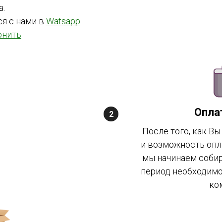
а.
ся с нами в
Watsapp
онить
Опла
После того, как Вы
и возможность опла
мы начинаем собира
период необходимо
ко