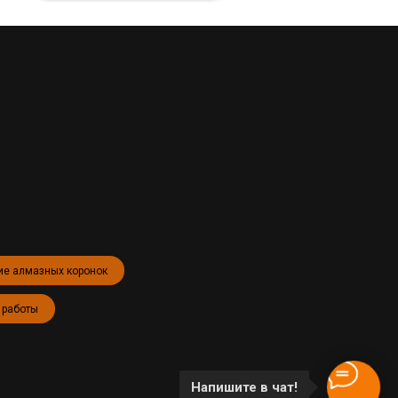
ие алмазных коронок
 работы
Напишите в чат!