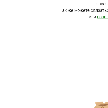
заказ
Так же можете связать
или
позв